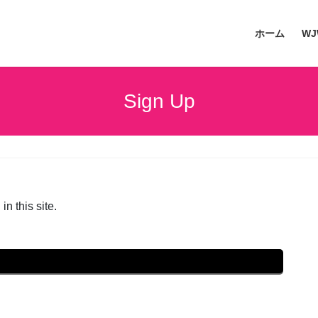
ホーム
W
Sign Up
in this site.