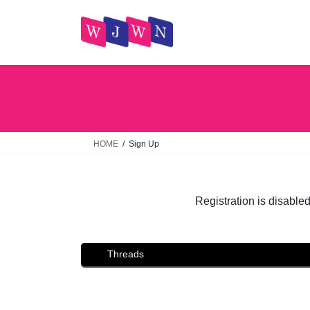
コ
ナ
ン
ビ
テ
ゲ
ン
ー
ツ
シ
へ
ョ
ス
ン
キ
に
ッ
移
HOME
Sign Up
プ
動
Registration is disabled 
Threads