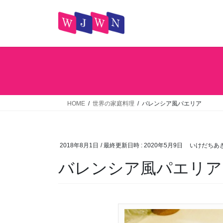
コ
ナ
ン
ビ
テ
ゲ
ン
ー
ツ
シ
へ
ョ
ス
ン
キ
に
ッ
移
HOME
世界の家庭料理
バレンシア風パエリア
プ
動
2018年8月1日
/ 最終更新日時 :
2020年5月9日
いけだちあ
バレンシア風パエリア