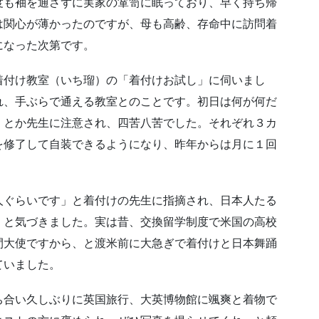
度も袖を通さずに実家の箪笥に眠っており、早く持ち帰
は関心が薄かったのですが、母も高齢、存命中に訪問着
になった次第です。
着付け教室（いち瑠）の「着付けお試し」に伺いまし
れ、手ぶらで通える教室とのことです。初日は何が何だ
！とか先生に注意され、四苦八苦でした。それぞれ３カ
を修了して自装できるようになり、昨年からは月に１回
人ぐらいです」と着付けの先生に指摘され、日本人たる
、と気づきました。実は昔、交換留学制度で米国の高校
間大使ですから、と渡米前に大急ぎで着付けと日本舞踊
ていました。
ち合い久しぶりに英国旅行、大英博物館に颯爽と着物で