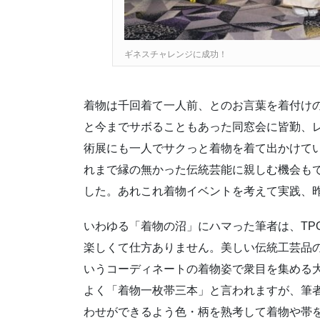
ギネスチャレンジに成功！
着物は千回着て一人前、とのお言葉を着付け
と今までサボることもあった同窓会に皆勤、
術展にも一人でサクっと着物を着て出かけて
れまで縁の無かった伝統芸能に親しむ機会も
した。あれこれ着物イベントを考えて実践、
いわゆる「着物の沼」にハマった筆者は、TP
楽しくて仕方ありません。美しい伝統工芸品
いうコーディネートの着物姿で衆目を集める
よく「着物一枚帯三本」と言われますが、筆
わせができるよう色・柄を熟考して着物や帯