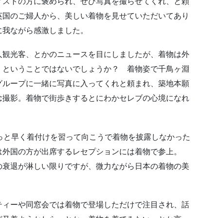
ィストの方に褒められ、ぜひ写真を撮らせてくれ、と頼
英国のご婦人から、美しい着物を見せていただいてあり
に我ながら感激しました。
人観光客、とかのニュースを目にしましたが、着物は外
、ということではないでしょうか？ 着物姿で千鳥ヶ淵
グループに一緒に写真に入ってくれと頼まれ、築地本願
念撮影。着物で街歩きするとにわかセレブの心境になれ
っと早く着付けを習って向こうで着物を披露しなかった
は外国の方が出席するレセプションには着物で参上。
の衰退が淋しい限りですが、微力ながら日本の着物の美
ティーや同窓会では着物で登場しただけで注目され、話