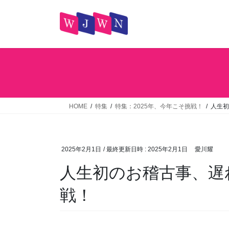
コ
ナ
ン
ビ
テ
ゲ
ン
ー
ツ
シ
へ
ョ
ス
ン
キ
に
ッ
移
HOME
特集
特集：2025年、今年こそ挑戦！
人生初
プ
動
2025年2月1日
/ 最終更新日時 :
2025年2月1日
愛川耀
人生初のお稽古事、遅
戦！