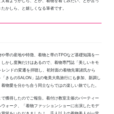
ど又着ようかしら、とか、着物を着てみたい、とか言っ
きたかしら、と嬉しくなる筆者です。
や帯の産地や特徴、着物と帯のTPOなど基礎知識を一
。しかし度胸だけはあるので、着物専門誌「美しいキモ
トレンドの変遷を拝聴し、初対面の着物先輩諸氏から
「きものSALON」誌の奄美大島旅行にも参加、新調し
、着物愛を分かち合う同士ならではの楽しい旅でした。
まで獲得したのでご報告。着付け教室主催のパーティー
ルウォーク、「着物ファッションショーに出演したモデ
れ賞状をいただきました！ 千人以上の着物美人が一堂