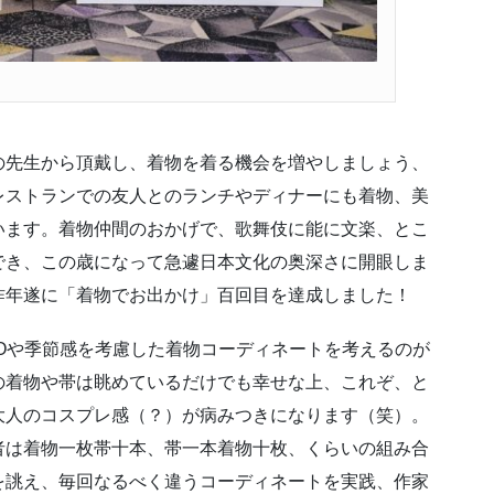
の先生から頂戴し、着物を着る機会を増やしましょう、
レストランでの友人とのランチやディナーにも着物、美
います。着物仲間のおかげで、歌舞伎に能に文楽、とこ
でき、この歳になって急遽日本文化の奥深さに開眼しま
昨年遂に「着物でお出かけ」百回目を達成しました！
Oや季節感を考慮した着物コーディネートを考えるのが
の着物や帯は眺めているだけでも幸せな上、これぞ、と
大人のコスプレ感（？）が病みつきになります（笑）。
者は着物一枚帯十本、帯一本着物十枚、くらいの組み合
を誂え、毎回なるべく違うコーディネートを実践、作家