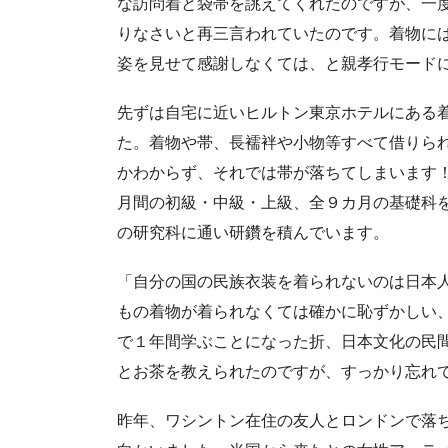
な訪問着と袋帯を誂えてくれたのですが、一
りなさいと再三言われていたのです。着物に
姿を見せて感謝しなくては、と親孝行モード
先ずは自宅に近いヒルトン東京ホテルにある
た。着物や帯、長襦袢や小物等すべて借りら
かわからず、それでは帯が落ちてしまいます
月間の初級・中級・上級、全９カ月の基礎科
の研究科に通い研鑽を積んでいます。
「自分の国の民族衣装を着られないのは日本
もの着物が着られなくては確かに恥ずかしい
で１年間学ぶことになった折、日本文化の民
とお茶を教えられたのですが、すっかり忘れ
昨年、ワシントン在住の友人とロンドンで落